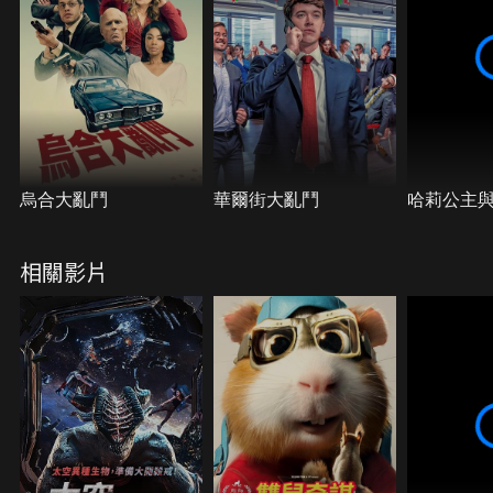
烏合大亂鬥
華爾街大亂鬥
哈莉公主
相關影片