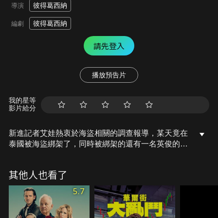
彼得葛西納
導演
彼得葛西納
編劇
請先登入
播放預告片
我的星等
影片給分
新進記者艾娃熱衷於海盜相關的調查報導，某天竟在
泰國被海盜綁架了，同時被綁架的還有一名英俊的走
私販名叫尼克，這對喜劇組合並肩合作以求生存。
其他人也看了
5.7