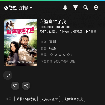
Hami Video
瀏覽
海盜綁架了我
Romancing The Jungle
2017．德國．101分鐘 ．
保護級
．HD畫質
喜劇
類型
德語
發音
0
星等
下架時間 2030年09月30日
演員
茱莉亞哈特曼
史蒂芬盧卡
彼得班奈狄克