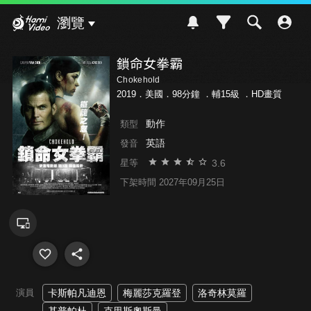
Hami Video
瀏覽
鎖命女拳霸
Chokehold
2019．美國．98分鐘 ．
輔15級
．HD畫質
動作
類型
英語
發音
3.6
星等
下架時間 2027年09月25日
演員
卡斯帕凡迪恩
梅麗莎克羅登
洛奇林莫羅