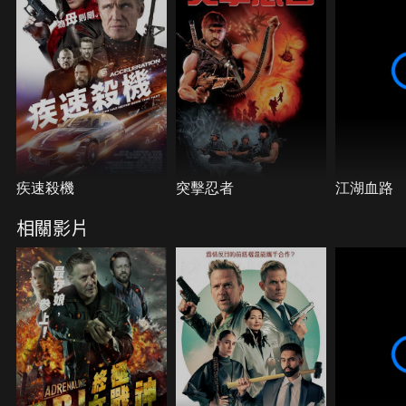
疾速殺機
突擊忍者
江湖血路
相關影片