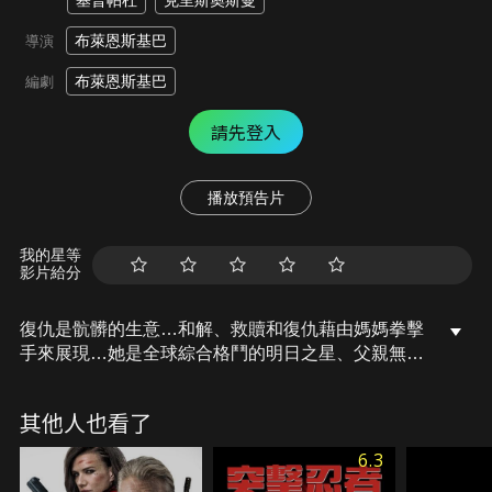
基普帕杜
克里斯奧斯曼
布萊恩斯基巴
導演
布萊恩斯基巴
編劇
請先登入
播放預告片
我的星等
影片給分
復仇是骯髒的生意…和解、救贖和復仇藉由媽媽拳擊
手來展現…她是全球綜合格鬥的明日之星、父親無故
被殺後、在骯髒的地下格鬥世界中戰鬥就成為活下來
唯一目標–用拳頭與血淚來復仇！
其他人也看了
6.3