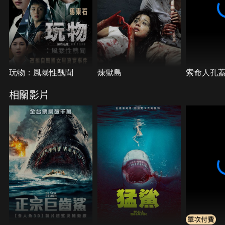
玩物：風暴性醜聞
煉獄島
索命人孔
相關影片