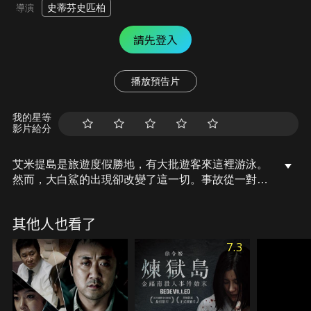
史蒂芬史匹柏
導演
請先登入
播放預告片
我的星等
影片給分
艾米提島是旅遊度假勝地，有大批遊客來這裡游泳。
然而，大白鯊的出現卻改變了這一切。事故從一對情
侶開始，他們下海游泳，女的不幸成為第一個犧牲
者，支離破碎的屍體令人慘不忍睹。當地官員卻不願
其他人也看了
意封場調查，他們怕影響旅遊收入，於是請來了生物
學家麥特胡柏。 麥特胡柏斷定，這是一隻非比尋常的
7.3
巨大白鯊。他的提醒並沒有引起當局的足夠重視，緊
接著又有人死於非命。當地熟練捕魚手、員警和麥特
胡柏一共三人，決心要捕殺大白鯊，兇險重重的搏鬥
開始了，誰才是最後的勝者？