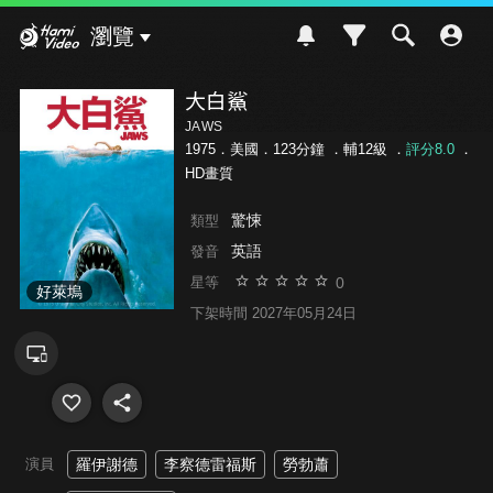
Hami Video
瀏覽
大白鯊
JAWS
1975．美國．123分鐘 ．
輔12級
．
評分8.0
．
HD畫質
驚悚
類型
英語
發音
0
星等
好萊塢
下架時間 2027年05月24日
演員
羅伊謝德
李察德雷福斯
勞勃蕭