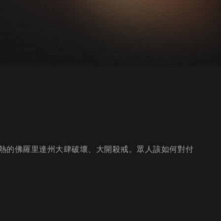
熱的佛羅里達州大肆破壞、大開殺戒。眾人該如何對付