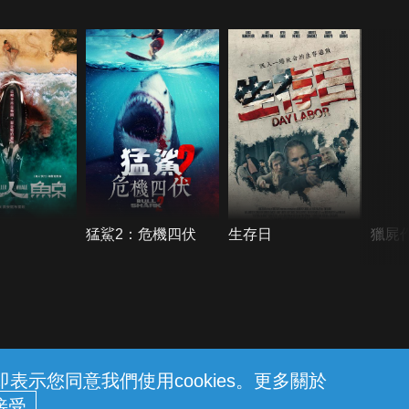
猛鯊2：危機四伏
生存日
獵屍
示您同意我們使用cookies。更多關於