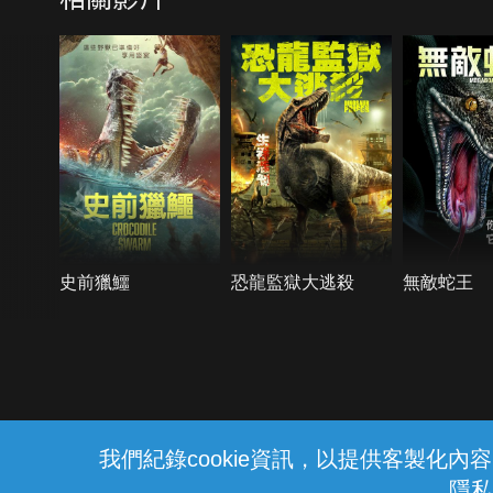
史前獵鱷
恐龍監獄大逃殺
無敵蛇王
{{notifyMsg}}
我們紀錄cookie資訊，以提供客製化
隱私