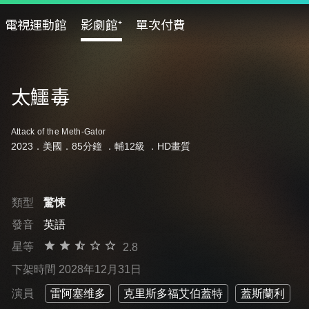
電視運動館
影劇館⁺
單次付費
太鱷毒
Attack of the Meth-Gator
2023．美國．85分鐘 ．
輔12級
．HD畫質
類型
驚悚
發音
英語
星等
2.8
下架時間 2028年12月31日
演員
雷阿塞维多
克里斯多福艾伯蓋特
蓋斯蘭利