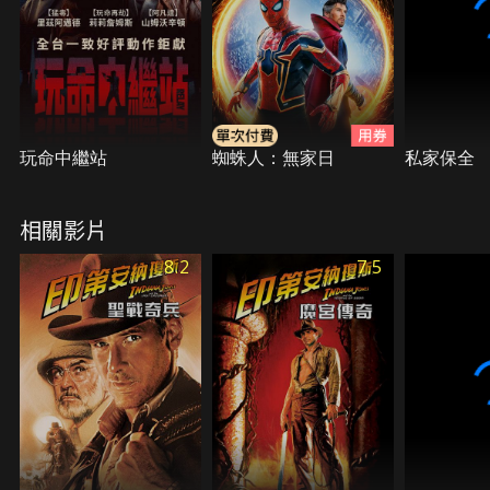
玩命中繼站
蜘蛛人：無家日
私家保全
相關影片
8.2
7.5