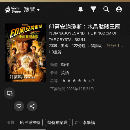
Hami Video
瀏覽
印第安納瓊斯：水晶骷髏王國
INDIANA JONES AND THE KINGDOM OF
THE CRYSTAL SKULL
2008．美國．122分鐘 ．
保護級
．
評分6.1
．
HD畫質
動作
類型
英語
發音
好萊塢
4.7
星等
下架時間 2026年12月31日
演員
哈里遜福特
凱特布蘭琪
西亞李畢福