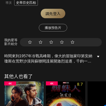
史蒂芬史匹柏
導演
請先登入
播放預告片
我的星等
影片給分
時間來到1957年冷戰高峰期，偉大的冒險家印第安納
瓊斯在荒野沙漠與蘇聯間諜展開激烈追逐，千鈞一髮
逃出的他遇見了騎著重型機車的小子馬特，馬特向他
提出請求，希望能一同去尋找考古大發現－傳說中
其他人也看了
的”阿卡特水晶骷髏”。二人來到秘魯森林的古代墓
地，尋找傳說中的黃金城，但很快的他們發現了蘇聯
7.0
8.7
女特務也想取得水晶骷髏，好讓蘇聯帝國能統治全世
界。為了阻止威力強大的神秘古物落入壞人手中，二
人突破重重阻礙，展開了最驚險的冒險旅程…