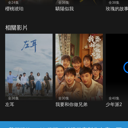
全24集
全36集
全38集
櫻桃琥珀
驕陽似我
玫瑰的故
相關影片
全36集
全30集
全40集
左耳
我要和你做兄弟
少年派2