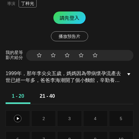
丁梓光
導演
請先登入
播放預告片
我的星等
影片給分
1999年，那年李尖尖五歲，媽媽因為帶病懷孕流產去
世已經一年多，爸爸李海潮開了個小麵館，辛勤養育
著女兒。這年夏天，李家的樓上搬來了凌和平一家。
李尖尖一直想要個哥哥，看到凌霄非常喜歡，多次主
1 - 20
21 - 40
動示好，凌霄態度冷漠。賀梅離異，帶著個七歲的兒
子賀子秋。李尖尖不想要賀梅當繼母，連帶賀子秋一
起討厭。賀梅帶賀子秋到李家做客。社區裡有小朋友
1
2
3
4
5
想要欺負凌霄，李尖尖跟他們打架，賀子秋也衝上去
幫忙，兩人都光榮負傷。