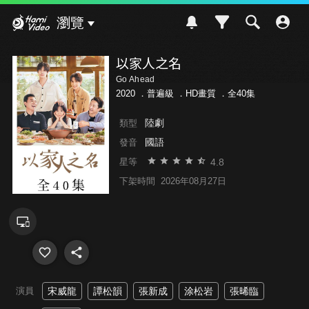
Hami Video
瀏覽
以家人之名
Go Ahead
2020 ．
普遍級
．HD畫質 ．全40集
陸劇
類型
國語
發音
4.8
星等
下架時間
2026年08月27日
演員
宋威龍
譚松韻
張新成
涂松岩
張晞臨