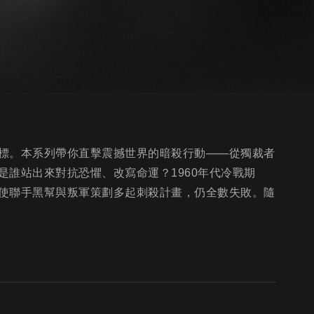
標。本系列帶你直擊震撼世界的暗殺行動——從獨裁者
誰站出來對抗恐懼、改寫命運？1960年代冷戰期
使聯手黑幫與叛軍策劃多起刺殺計畫，仍全數失敗。隨