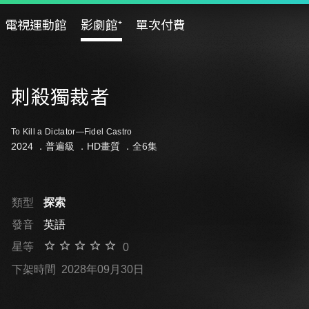
電視運動館
影劇館⁺
單次付費
刺殺獨裁者
To Kill a Dictator—Fidel Castro
2024 ．
普遍級
．HD畫質 ．全6集
類型
探索
發音
英語
星等
0
下架時間
2028年09月30日