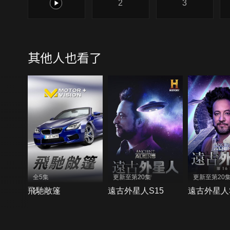
1
2
3
其他人也看了
全5集
更新至第20集
更新至第20
飛馳敞篷
遠古外星人S15
遠古外星人S