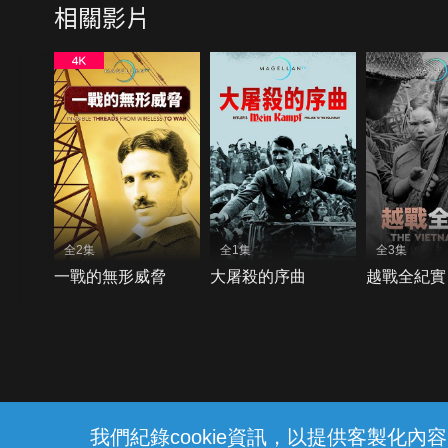
相關影片
全2集
全1集
全3集
一戰的無形威脅
大屠殺的序曲
越戰全紀實
{{notifyMsg}}
我們紀錄cookie資訊，以提供客製化