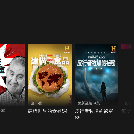
全16集
更新至第14集
全2集
驗室
建構世界的食品S4
皮行者牧場的祕密
無所不
S5