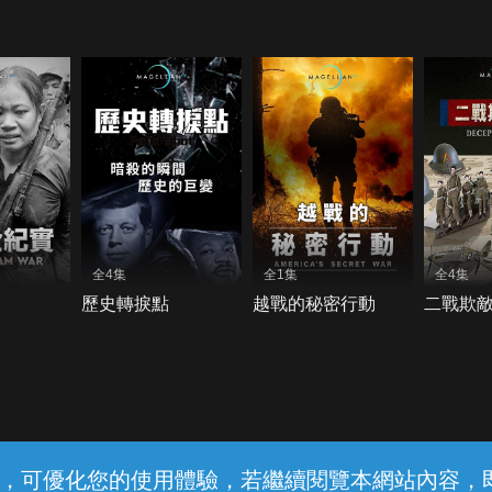
全4集
全1集
全4集
歷史轉捩點
越戰的秘密行動
二戰欺
常見問題
線上客服
服務條款
隱私權保護
內容，可優化您的使用體驗，若繼續閱覽本網站內容，即表