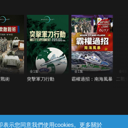
全1集
全1集
全6集
敵戰術
突擊軍刀行動
霸權過招：南海風暴
二戰
示您同意我們使用cookies。更多關於