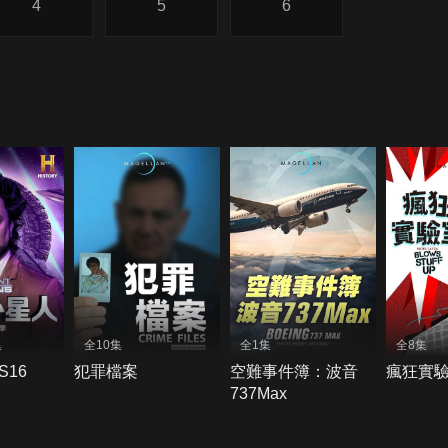
4
5
6
集
全10集
全1集
全8集
16
犯罪檔案
空難事件簿：波音
瘋狂實
737Max