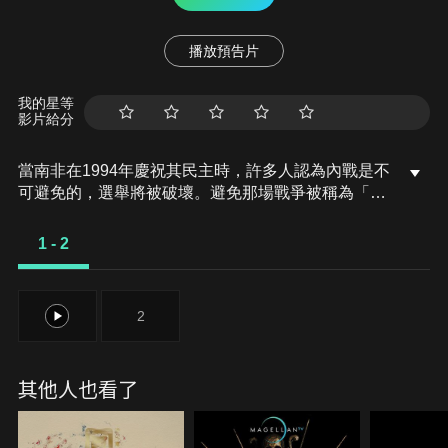
播放預告片
我的星等
影片給分
當南非在1994年慶祝其民主時，許多人認為內戰是不
可避免的，選舉將被破壞。避免那場戰爭被稱為「曼
德拉奇蹟」。然而，一場暴力狂潮證明確實有人試圖
阻撓首次自由選舉。現在，那些負責人解釋了他們如
1 - 2
何差點摧毀民主。他們現在是否已經與「彩虹之國」
和解了呢？
1
2
其他人也看了