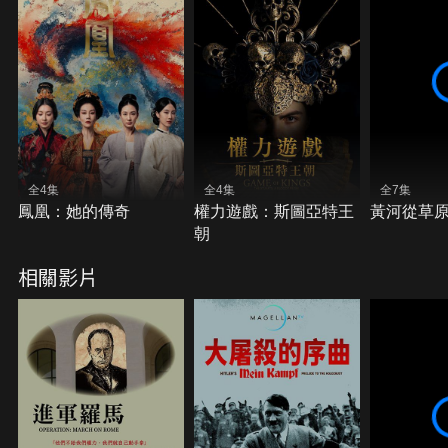
全4集
全4集
全7集
鳳凰：她的傳奇
權力遊戲：斯圖亞特王
黃河從草
朝
相關影片