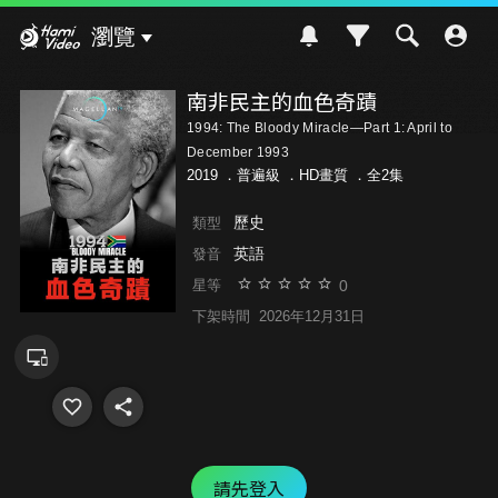
Hami Video
瀏覽
南非民主的血色奇蹟
1994: The Bloody Miracle—Part 1: April to
December 1993
2019 ．
普遍級
．HD畫質 ．全2集
歷史
類型
英語
發音
0
星等
下架時間
2026年12月31日
請先登入