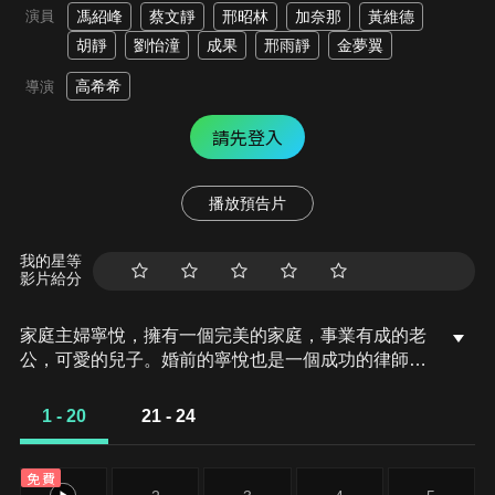
演員
馮紹峰
蔡文靜
邢昭林
加奈那
黃維德
胡靜
劉怡潼
成果
邢雨靜
金夢翼
高希希
導演
請先登入
播放預告片
我的星等
影片給分
家庭主婦寧悅，擁有一個完美的家庭，事業有成的老
公，可愛的兒子。婚前的寧悅也是一個成功的律師，
婚後投身於慈善事業，幫助社區做法律援助工作，她
對自己的生活非常滿足。一次家庭聚會，寧悅提出了
1 - 20
21 - 24
自己想要重返職場，追求更多的自我價值，老公胡成
以要二胎為由拒絕了寧悅，但在寧悅的堅持下表示了
免費
同意。然而，一切都沒那麼簡單...