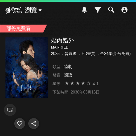
Hami Video
瀏覽
部份免費看
婚內婚外
MARRIED
2025 ．
普遍級
．HD畫質 ．全24集(部分免費)
陸劇
類型
國語
發音
4.1
星等
下架時間
2030年03月13日