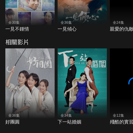
全30集
全36集
全24集
一見不鍾情
一見傾心
親愛的仇
相關影片
全36集
全34集
全12集
好團圓
下一站婚姻
殘酷的實