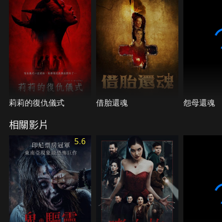
莉莉的復仇儀式
借胎還魂
怨母還魂
相關影片
5.6