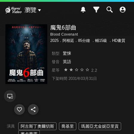
Hami Video
瀏覽
魔鬼6部曲
Blood Covenant
2025．阿根廷．85分鐘 ．
輔15級
．HD畫質
驚悚
類型
英語
發音
2.2
星等
下架時間 2031年03月31日
演員
阿古斯丁奧爾切斯
喬基里
瑪麗亞尤金妮亞里貢