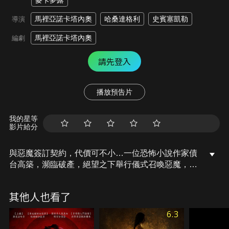
麥卡夢露
馬裡亞諾卡塔內奧
哈桑達格利
史賓塞凱勒
導演
馬裡亞諾卡塔內奧
編劇
請先登入
播放預告片
我的星等
影片給分
與惡魔簽訂契約，代價可不小…一位恐怖小說作家債
台高築，瀕臨破產，絕望之下舉行儀式召喚惡魔，惡
魔承諾會幫他完成那些再也寫不出來的故事。契約奏
效了，但代價慘重。
其他人也看了
6.3