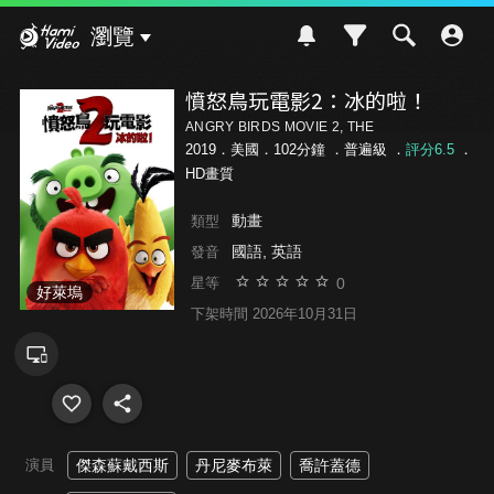
Hami Video
瀏覽
憤怒鳥玩電影2：冰的啦！
ANGRY BIRDS MOVIE 2, THE
2019．美國．102分鐘 ．
普遍級
．
評分6.5
．
HD畫質
動畫
類型
國語, 英語
發音
0
星等
好萊塢
下架時間 2026年10月31日
演員
傑森蘇戴西斯
丹尼麥布萊
喬許蓋德