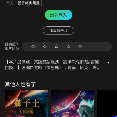
瑟普範奧爾曼
導演
請先登入
播放預告片
我的星等
影片給分
【本片提供國、英語雙語服務，請按#字鍵或語言鍵
切換。】改編自遊戲《憤怒鳥》，銳德、恰克、砰伯
全員回歸！豬鳥大戰暫時休兵，神秘冰島讓鳥島島民
與豬島同時陷入危機，銳德也與「理科妹」發展了一
其他人也看了
段不打不相識的意外戀曲!【國語配音】蔡阿嘎、宋昱
璁、尹仲敏。