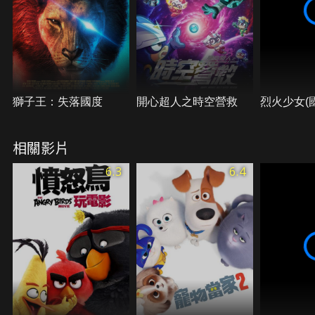
獅子王：失落國度
開心超人之時空營救
烈火少女(
相關影片
6.3
6.4