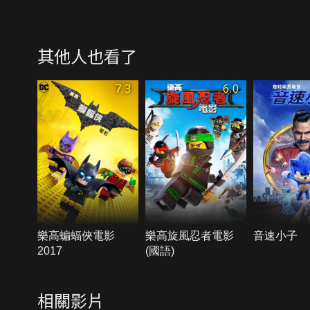
其他人也看了
7.3
6.0
樂高蝙蝠俠電影
樂高旋風忍者電影
音速小子
2017
(國語)
相關影片