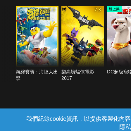
6.0
7.3
海綿寶寶：海陸大出
樂高蝙蝠俠電影
DC超級寵
擊
2017
{{notifyMsg}}
我們紀錄cookie資訊，以提供客製化
隱私