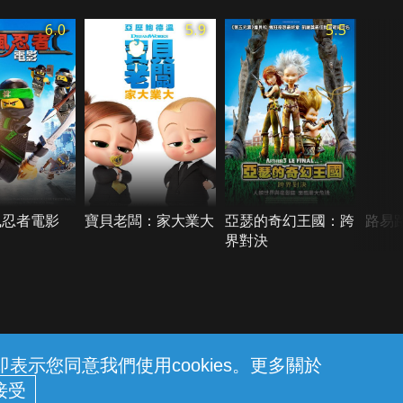
6.0
5.9
5.5
風忍者電影
寶貝老闆：家大業大
亞瑟的奇幻王國：跨
路易
界對決
示您同意我們使用cookies。更多關於