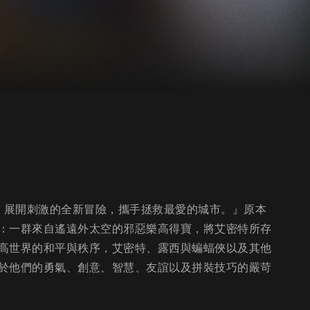
們，展開刺激的全新冒險，攜手拯救最愛的城市。』原本
：一群來自遙遠外太空的邪惡樂高得寶，將艾密特所存
高世界的和平與秩序，艾密特、露西與蝙蝠俠以及其他
於他們的勇氣、創意、智慧、友誼以及拼裝技巧的嚴苛