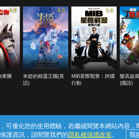
6.8
6.0
5.6
物軍團
米婭的精靈王國(英
MIB星際戰警：跨國
樂高旋
語)
行動
(國語)
常見問題
線上客服
服務條款
隱私權保護
內容，可優化您的使用體驗，若繼續閱覽本網站內容，即表
保護資訊，請閱覽我們的
隱私權保護政策
。
中華電信股份有限公司個人家庭分公司 (統一編號：96979949) © 2026