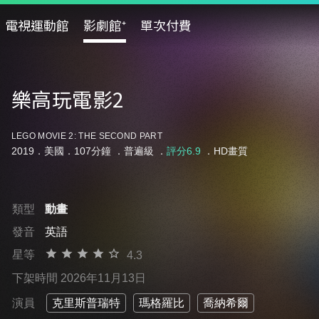
電視運動館
影劇館⁺
單次付費
樂高玩電影2
LEGO MOVIE 2: THE SECOND PART
2019．美國．107分鐘 ．
普遍級
．
評分6.9
．HD畫質
類型
動畫
發音
英語
星等
4.3
下架時間 2026年11月13日
演員
克里斯普瑞特
瑪格羅比
喬納希爾