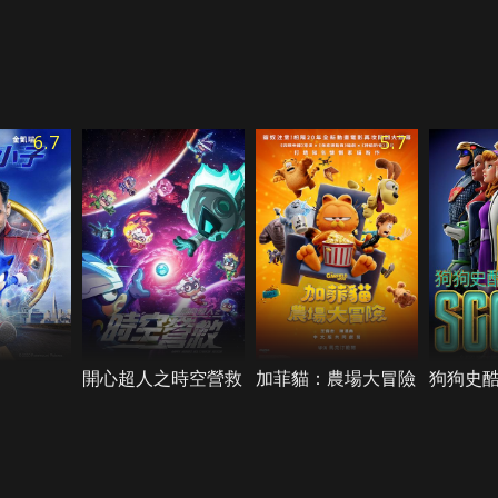
6.7
5.7
開心超人之時空營救
加菲貓：農場大冒險
狗狗史