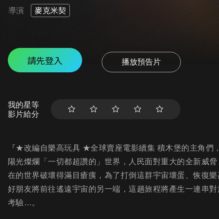
導演
麥克米契
請先登入
播放預告片
我的星等
影片給分
『★改編自樂高玩具 ★全球賣座電影續集 積木堡的主角
陽光燦爛「一切都超讚的」世界，人民面對重大的全新威脅
在的世界破壞得滿目瘡痍，為了打倒這群宇宙壞蛋、恢復樂
好朋友將前往遙遠宇宙的另一端，這趟旅程將產生一連串對
考驗…。