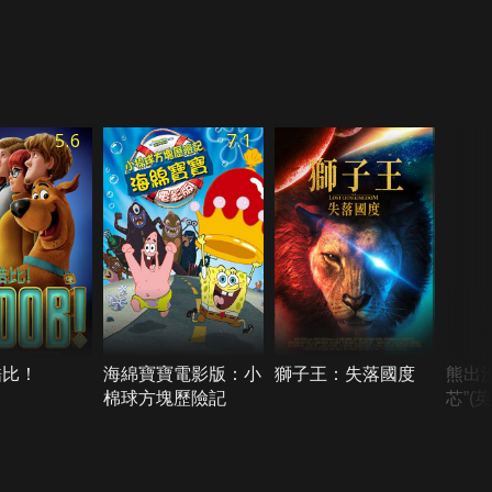
5.6
7.1
酷比！
海綿寶寶電影版：小
獅子王：失落國度
熊出
棉球方塊歷險記
芯”(英