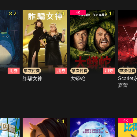
8.2
5.4
6.1
詐騙女神
大蟒蛇
Scarl
嘉蕾
5.4