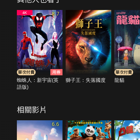
8.7
蜘蛛人：新宇宙(英
獅子王：失落國度
龍貓
語版)
相關影片
6.6