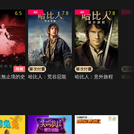
6.5
7.8
7.8
et永無止境的史
哈比人：荒谷惡龍
哈比人：意外旅程
哈比
6.2
6.0
7.4