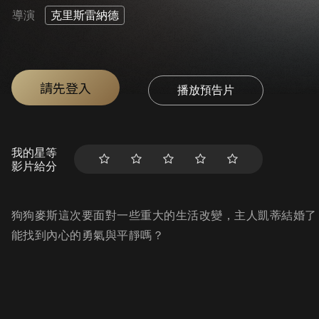
導演
克里斯雷納德
請先登入
播放預告片
我的星等
影片給分
狗狗麥斯這次要面對一些重大的生活改變，主人凱蒂結婚了
能找到內心的勇氣與平靜嗎？