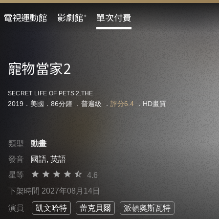
電視運動館
影劇館⁺
單次付費
寵物當家2
SECRET LIFE OF PETS 2,THE
2019．美國．86分鐘 ．
普遍級
．
評分6.4
．HD畫質
類型
動畫
發音
國語, 英語
星等
4.6
下架時間 2027年08月14日
演員
凱文哈特
蕾克貝爾
派頓奧斯瓦特