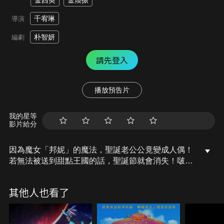
金西英
金煥振
千宥琳
導演
朴智妍
編劇
請先登入
播放預告片
我的星等
影片給分
因為魔女「邦妮」的魔法，聖誕老公公竟變成人偶！
若無法被送到甜點王國的話，聖誕節就會消失！啵樂
樂和朋友們於是代替聖誕老公公前往甜點王國，沒想
到在冒險途中，珀比和佩蒂竟變成人偶，而且壞蛋
其他人也看了
「巧克力歐博士」竟還以巧克力覆蓋整座甜點王國！
究竟啵樂樂和朋友們能守護期待已久的聖誕節嗎？