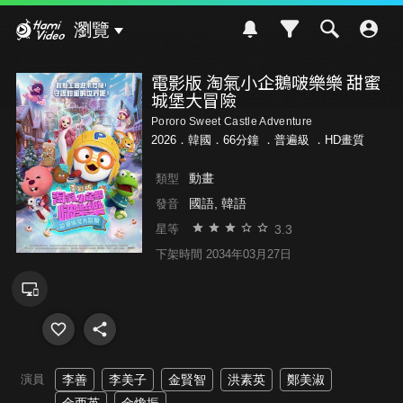
Hami Video
瀏覽
電影版 淘氣小企鵝啵樂樂 甜蜜
城堡大冒險
Pororo Sweet Castle Adventure
2026．韓國．66分鐘 ．
普遍級
．HD畫質
動畫
類型
國語, 韓語
發音
3.3
星等
下架時間 2034年03月27日
演員
李善
李美子
金賢智
洪素英
鄭美淑