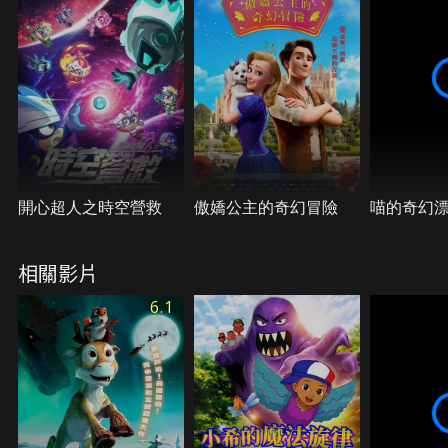
開心超人之時空營救
傲嬌公主的奇幻冒險
喵的奇幻
相關影片
6.1