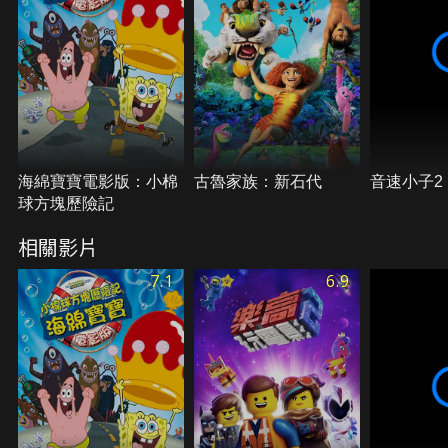
海綿寶寶電影版：小棉
古魯家族：新石代
音速小子2
球方塊歷險記
相關影片
7.1
6.9