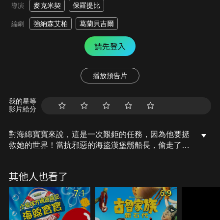
麥克米契
保羅提比
導演
強納森艾柏
葛蘭貝吉爾
編劇
請先登入
播放預告片
我的星等
影片給分
對海綿寶寶來說，這是一次艱鉅的任務，因為他要拯
救她的世界！當抗邪惡的海盜漢堡鬍船長，偷走了高
機密的美味蟹堡祕方， 海綿寶寶和重義氣的海星派大
星、愛酸人的章魚哥、科學家松鼠珊迪和見錢眼開的
其他人也看了
蟹老闆決定一起離開水面，合力搶回秘方…。
7.1
6.9