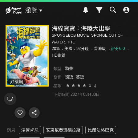
Hami Video
瀏覽
海綿寶寶：海陸大出擊
SPONGEBOB MOVIE: SPONGE OUT OF
WATER, THE
2015．美國．92分鐘 ．
普遍級
．
評分6.0
．
HD畫質
動畫
類型
國語, 英語
發音
好萊塢
4
星等
下架時間 2027年03月30日
演員
湯姆肯尼
安東尼奧班德拉斯
比爾法格巴克