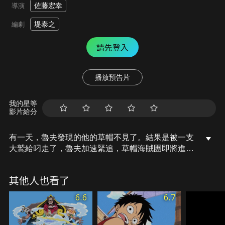
佐藤宏幸
導演
堤泰之
編劇
請先登入
播放預告片
我的星等
影片給分
有一天，魯夫發現的他的草帽不見了。結果是被一支
大鷲給叼走了，魯夫加速緊追，草帽海賊團即將進入
偉大航路的危險區域。
其他人也看了
6.6
6.7