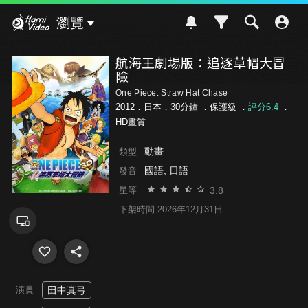
Hami Video
瀏覽
航海王劇場版：追逐草帽大冒
險
One Piece: Straw Hat Chase
2012．日本．30分鐘 ．
保護級
．
評分6.4
．
HD畫質
動畫
類型
國語, 日語
發音
3.8
星等
下架時間 2026年12月31日
演員
田中真弓