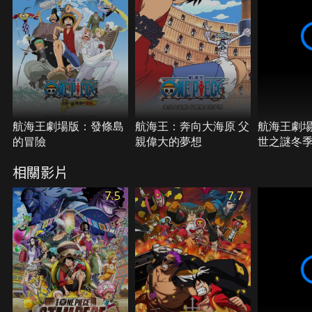
航海王劇場版：發條島
航海王：奔向大海原 父
航海王劇
的冒險
親偉大的夢想
世之謎冬
的櫻花
相關影片
7.5
7.7