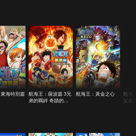
7.2
7.3
6.9
：東海特別篇
航海王：薩波篇 3兄
航海王：黃金之心
航海
弟的羈絆 奇蹟的再
父親
會和被繼承的意志