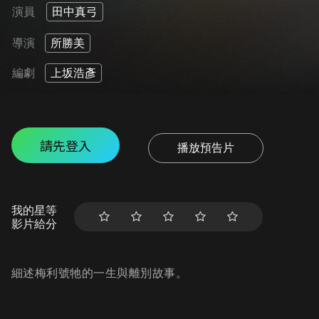
演員
田中真弓
導演
所勝美
編劇
上坂浩彥
請先登入
播放預告片
我的星等
影片給分
細述梅利號牠的一生與離別故事。