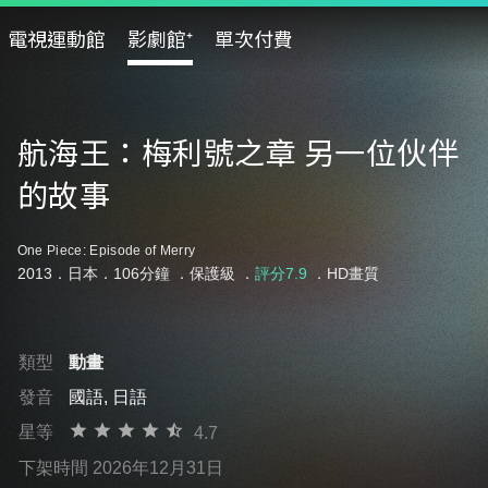
電視運動館
影劇館⁺
單次付費
航海王：梅利號之章 另一位伙伴
的故事
One Piece: Episode of Merry
2013．日本．106分鐘 ．
保護級
．
評分7.9
．HD畫質
類型
動畫
發音
國語, 日語
星等
4.7
下架時間 2026年12月31日