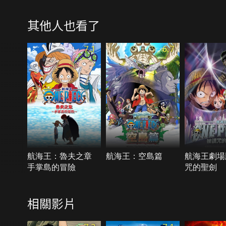
其他人也看了
7.1
6.7
航海王：魯夫之章
航海王：空島篇
航海王劇場
手掌島的冒險
咒的聖劍
相關影片