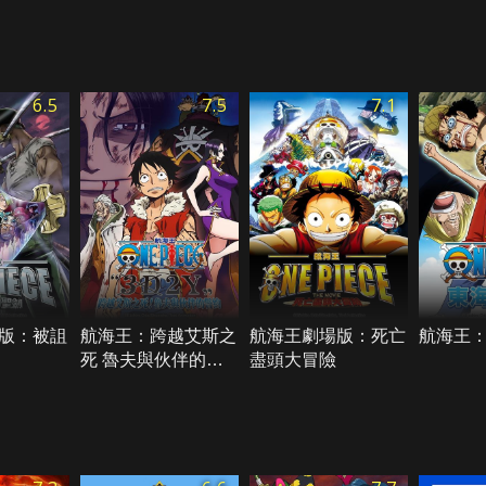
6.5
7.5
7.1
版：被詛
航海王：跨越艾斯之
航海王劇場版：死亡
航海王
死 魯夫與伙伴的誓
盡頭大冒險
約