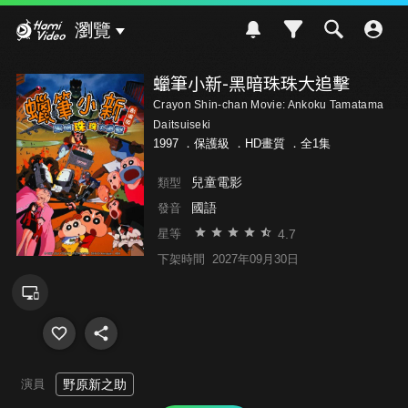
Hami Video
瀏覽
蠟筆小新-黑暗珠珠大追擊
Crayon Shin-chan Movie: Ankoku Tamatama
Daitsuiseki
1997 ．
保護級
．HD畫質 ．全1集
兒童電影
類型
國語
發音
4.7
星等
下架時間
2027年09月30日
演員
野原新之助