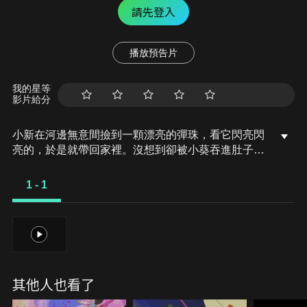
請先登入
播放預告片
我的星等
影片給分
小新在河邊無意間撿到一顆漂亮的彈珠，看它閃亮閃
亮的，於是就帶回家裡。沒想到卻被小葵吞進肚子
裡，原來這顆彈珠是珠由良族與珠黃泉族在爭奪的魔
人賈克的珠珠，珠黃泉族的首領玉王想要利用賈克的
1 - 1
魔力征服世界。就這樣，小新一家人捲入兩族人的爭
奪戰中，最後連小葵也被玉王綁架了…
1
其他人也看了