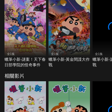
全1集
全1集
全1集
蠟筆小新-謎案！天下春
蠟筆小新-黃金間諜大作
蠟筆小新-
日部學院的怪奇事件
戰
戰
相關影片