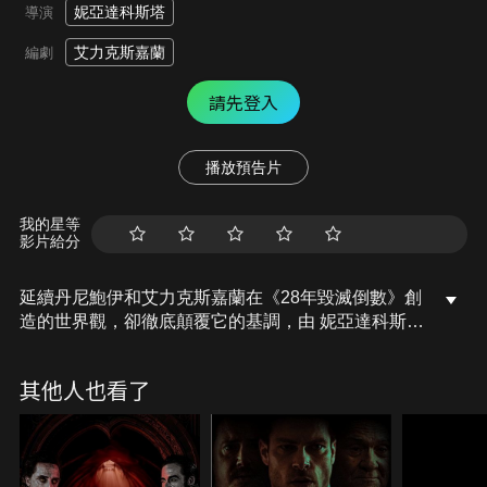
妮亞達科斯塔
導演
艾力克斯嘉蘭
編劇
請先登入
播放預告片
我的星等
影片給分
延續丹尼鮑伊和艾力克斯嘉蘭在《28年毀滅倒數》創
造的世界觀，卻徹底顛覆它的基調，由 妮亞達科斯塔
執導的《28年毀滅倒數：人骨聖殿》帶來史詩般的續
篇。由雷夫范恩斯飾演的凱森醫生，捲入一段令人震
其他人也看了
驚的新關係，這段關係可能徹底改變人類對世界的認
知；同時，史派克碰上吉米的遭遇則演變成無法逃脫
的惡夢。在《28年毀滅倒數：人骨聖殿》的世界裡，
感染者不再是生存的最大威脅，人類彼此間的冷酷無