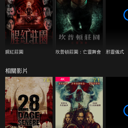
情反而更加詭譎且令人恐懼。
腥紅莊園
坎普頓莊園：亡靈舞會
邪靈儀式
相關影片
7.6
7.1