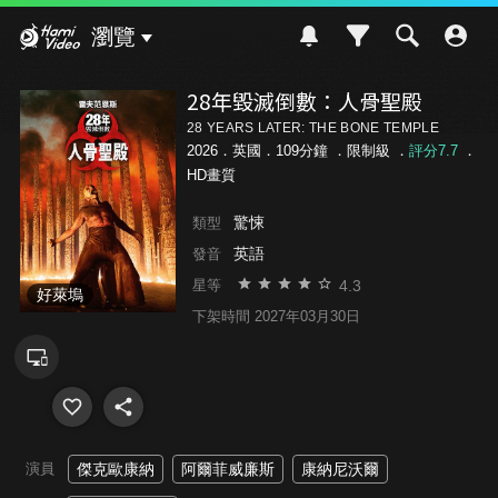
Hami Video
瀏覽
28年毀滅倒數：人骨聖殿
28 YEARS LATER: THE BONE TEMPLE
2026．英國．109分鐘 ．
限制級
．
評分7.7
．
HD畫質
驚悚
類型
英語
發音
4.3
星等
好萊塢
下架時間 2027年03月30日
演員
傑克歐康納
阿爾菲威廉斯
康納尼沃爾