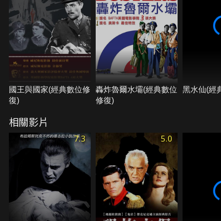
國王與國家(經典數位修
轟炸魯爾水壩(經典數位
黑水仙(經
復)
修復)
相關影片
7.3
5.0