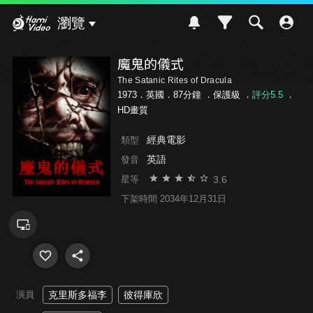
Hami Video
瀏覽
魔鬼的儀式
The Satanic Rites of Dracula
1973．英國．87分鐘 ．
保護級
．
評分5.5
．
HD畫質
經典電影
類型
英語
發音
3.6
星等
下架時間 2034年12月31日
演員
克里斯多福李
彼得庫欣