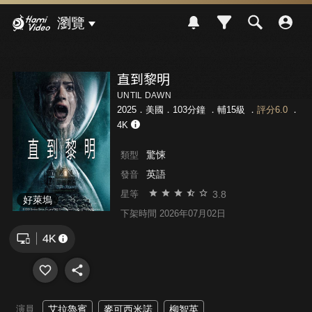
Hami Video
瀏覽
直到黎明
UNTIL DAWN
2025．美國．103分鐘 ．
輔15級
．
評分6.0
．
4K
驚悚
類型
英語
發音
3.8
星等
好萊塢
下架時間 2026年07月02日
演員
艾拉魯賓
麥可西米諾
柳智英