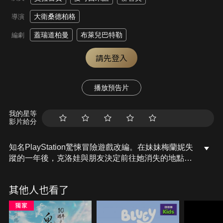
大衛桑德柏格
導演
蓋瑞道柏曼
布萊兒巴特勒
編劇
請先登入
播放預告片
我的星等
影片給分
知名PlayStation驚悚冒險遊戲改編。在妹妹梅蘭妮失
蹤的一年後，克洛娃與朋友決定前往她消失的地點，
一處偏遠的村莊尋找她的蹤跡。在搜索一座被遺棄的
遊客中心時，一位臉戴面具的兇殘殺手，忽然現身殺
其他人也看了
害他們，但是醒來後卻發現他們又回到死前的時間
點。被困在村莊裡的他們，不斷被謀殺的慘劇持續上
演，唯一不同的是，他們的死法越來越悽慘。在絕望