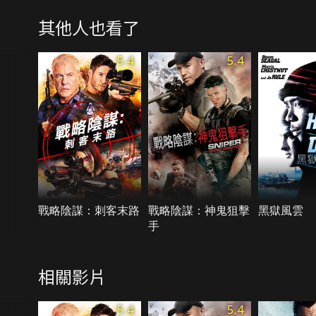
其他人也看了
5.4
5.4
戰略陰謀：刺客末路
戰略陰謀：神鬼狙擊
黑獄風雲
手
相關影片
5.4
5.4