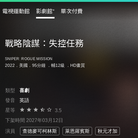
電視運動館
影劇館⁺
單次付費
戰略陰謀：失控任務
SNIPER: ROGUE MISSION
2022．美國．95分鐘 ．
輔12級
．HD畫質
類型
喜劇
發音
英語
星等
3.5
下架時間 2027年03月12日
演員
查德麥可柯林斯
萊恩羅賓斯
秋元才加