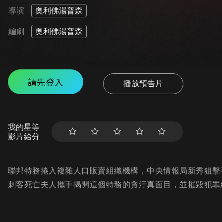
導演
奧利佛湯普森
編劇
奧利佛湯普森
請先登入
播放預告片
我的星等
影片給分
聯邦特務捲入複雜人口販賣組織機構，中央情報局新秀狙擊
刺客死亡夫人攜手揭開這個特務的貪汙真面目，並摧毀犯罪