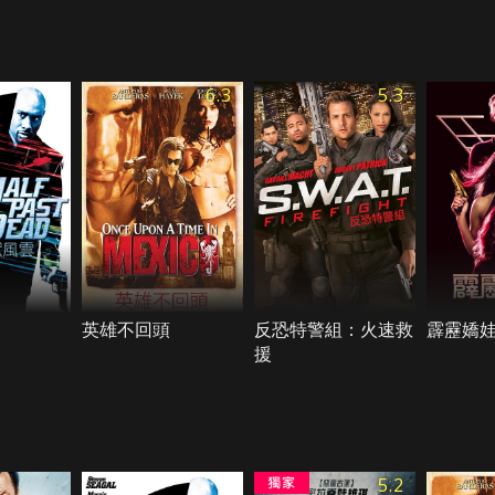
6.3
5.3
英雄不回頭
反恐特警組：火速救
霹靂嬌娃(
援
5.2