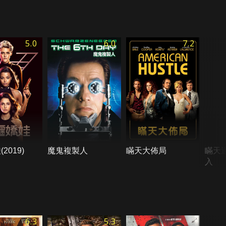
5.0
6.0
7.2
2019)
魔鬼複製人
瞞天大佈局
瞞天
入
6.3
5.3