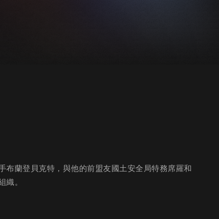
手布蘭登貝克特，與他的前盟友國土安全局特務席羅和
組織。