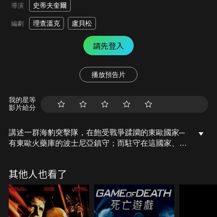
史蒂夫奎爾
導演
理查溫克
盧貝松
編劇
請先登入
播放預告片
我的星等
影片給分
講述一群海豹突擊隊，在飽受戰爭蹂躪的東歐國家─
有東歐火藥庫的波士尼亞鎮守；而駐守在這國家、閒
來發慌的五大神兵，聽聞近郊湖底埋著價值美金三億
的黃金，他們私下出動直升機秘密偵測、開坦克橫行
其他人也看了
街頭，只為揭開隱藏的巨大寶藏…