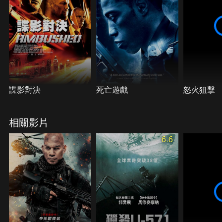
諜影對決
死亡遊戲
怒火狙擊
相關影片
6.6