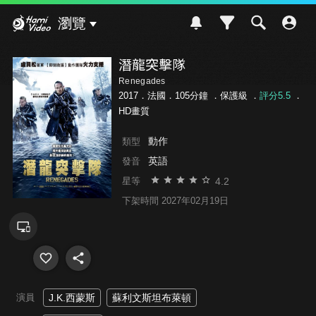
Hami Video
瀏覽
潛龍突擊隊
Renegades
2017．法國．105分鐘 ．
保護級
．
評分5.5
．
HD畫質
動作
類型
英語
發音
4.2
星等
下架時間 2027年02月19日
演員
J.K.西蒙斯
蘇利文斯坦布萊頓