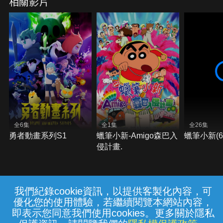
相關影片
全6集
全1集
全26集
勇者動畫系列S1
蠟筆小新-Amigo森巴入
蠟筆小新(67
侵計畫.
我們紀錄cookie資訊，以提供客製化內容，可
{{notifyMsg}}
優化您的使用體驗，若繼續閱覽本網站內容，
常見問題
線上客服
服務條款
隱私權保護
即表示您同意我們使用cookies。更多關於隱私