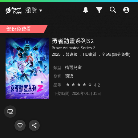
Hami Video
瀏覽
部份免費看
勇者動畫系列S2
Brave Animated Series 2
2025 ．
普遍級
．HD畫質 ．全6集(部分免費)
精選兒童
類型
國語
發音
4.2
星等
下架時間
2028年01月31日