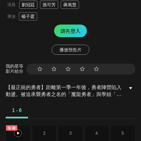
演員
劉冠廷
孫可芳
蔣篤慧
楊子霆
導演
請先登入
播放預告片
我的星等
影片給分
【最正統的勇者】距離第一季一年後，勇者陣營陷入
動盪。被迫承襲勇者之名的「魔龍勇者」與學姐「劍
聖勇者」聯手追捕逃亡的勇者叛徒。兩人在古代遺跡
中從互不信任到並肩作戰，卻在魔神祭壇上踏入敵人
1 - 6
設下的陷阱。
免費
1
2
3
4
5