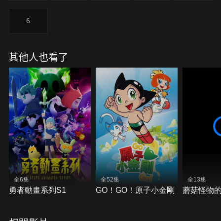
6
其他人也看了
全6集
全52集
全13集
勇者動畫系列S1
GO！GO！原子小金剛
蘑菇怪物