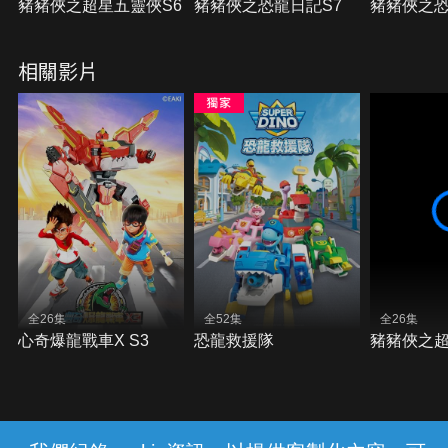
豬豬俠之超星五靈俠S6
豬豬俠之恐龍日記S7
豬豬俠之恐
相關影片
全26集
全52集
全26集
心奇爆龍戰車X S3
恐龍救援隊
豬豬俠之超