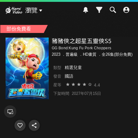
Hami Video
瀏覽
部份免費看
豬豬俠之超星五靈俠S5
GG Bond:Kung Fu Pork Choppers
2023 ．
普遍級
．HD畫質 ．全26集(部分免費)
精選兒童
類型
國語
發音
4.4
星等
下架時間
2027年07月15日