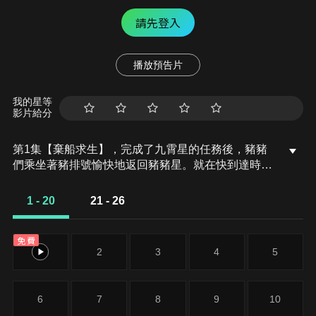
請先登入
播放預告片
我的星等
影片給分
第1集【棄船求生】，完成了九霄星的任務後，豬豬
們乘坐著豬排號愉快地返回豬豬星。就在快到達時，
他們接到了完美隊長的電話，告訴他們，只要接下來
繼續完成一些指標來證明自己，就有機會加入宇宙英
1 - 20
21 - 26
雄聯盟。掛斷電話後，豬豬們都十分興奮，然而就在
這時，一個叫獨孤博士的壞蛋出現，還下令讓一群小
免費
機靈機器人阻止他們繼續前進。此時豬豬們的五靈飛
1
2
3
4
5
甲正在升級，突發事件讓他們措手不及。最後豬排號
受損嚴重，豬豬們不得不分別進入救生艙，棄船逃
生。
6
7
8
9
10