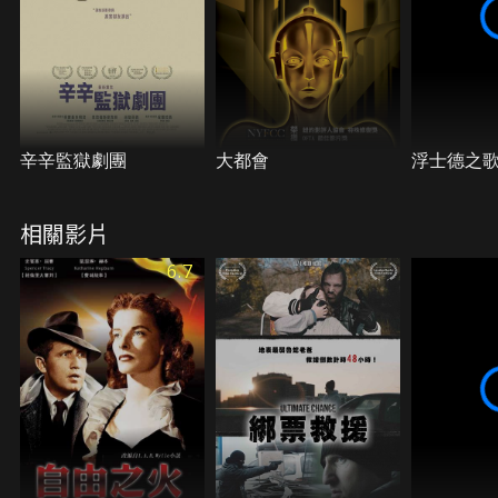
辛辛監獄劇團
大都會
浮士德之
相關影片
6.7