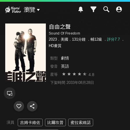
Hami Video
瀏覽
自由之聲
Sound Of Freedom
2023．美國．131分鐘 ．
輔12級
．
評分7.7
．
HD畫質
劇情
類型
英語
發音
4.8
星等
下架時間 2033年08月28日
演員
吉姆卡維佐
比爾坎普
蜜拉索維諾