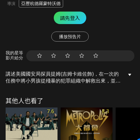
亞歷杭德羅蒙特沃德
導演
請先登入
播放預告片
我的星等
影片給分
講述美國國安局探員提姆(吉姆卡維佐飾)，在一次的
任務中將小男孩從殘暴的犯罪組織中解救出來，並得
知男孩的姐姐也同樣受害其中，經過一番思考，提姆
決定冒險前去搶救，未料卻被政府高層阻止，不允許
其他人也看了
他再持續追查，提姆毅然決然的辭去工作，並深入哥
倫比亞叢林，誓言要把女孩及孩子們從煉獄中解救出
7.6
8.3
來。