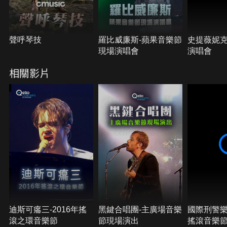
聲呼琴技
羅比威廉斯-蘋果音樂節
史提薇妮克
現場演唱會
演唱會
相關影片
迪斯可癟三-2016年搖
黑鍵合唱團-主廣場音樂
國際刑警樂
滾之環音樂節
節現場演出
搖滾音樂