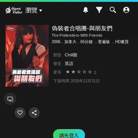
Hami Video
瀏覽
偽裝者合唱團-與朋友們
The Pretenders-With Friends
2006．加拿大．65分鐘 ．
普遍級
．HD畫質
Chill聽
類型
英語
發音
2
星等
下架時間 2026年12月31日
請先登入