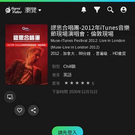
Hami Video
瀏覽
謬思合唱團-2012年iTunes音樂
節現場演唱會：倫敦現場
Muse-iTunes Festival 2012: Live in London
(Muse-Live in London 2012)
2012．加拿大．88分鐘 ．
普遍級
．HD畫質
Chill聽
類型
英語
發音
5
星等
下架時間 2026年12月31日
請先登入