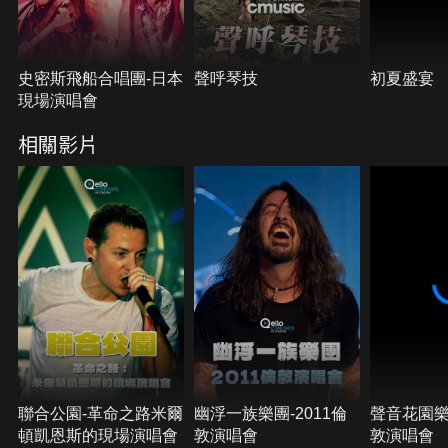
史密斯飛船合唱團-日本
聲呼琴技
初夏盛宴
現場演唱會
相關影片
聯合公園-革命之路米爾
幽浮一族樂團-2011倫
聲音花園樂團
頓凱恩斯的現場演唱會
敦演唱會
敦演唱會