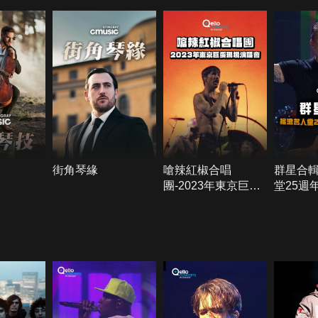
街角琴緣
嗆辣紅椒合唱
群星合輯
團-2023年東京巨蛋
堂25週
現場演唱會