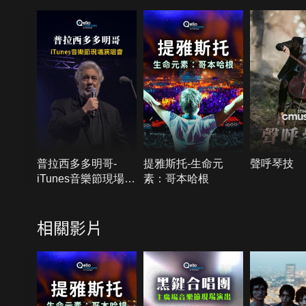
普拉西多多明哥-
提雅斯托-生命元
聲呼琴技
iTunes音樂節現場演
素：哥本哈根
唱會
相關影片