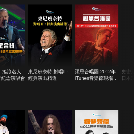
-搖滾名人
東尼班奈特-對唱II：
謬思合唱團-2012年
史密
年紀念演唱會
經典演出精選
iTunes音樂節現場演
日本
唱會：倫敦現場