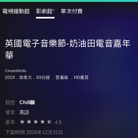
電視運動館
影劇館⁺
單次付費
英國電子音樂節-奶油田電音嘉年
華
Creamfields
2019．加拿大．59分鐘 ．
普遍級
．HD畫質
類型
Chill聽
發音
英語
星等
4.5
下架時間 2026年12月31日