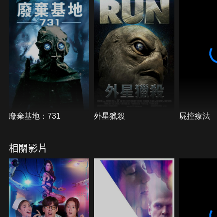
廢棄基地：731
外星獵殺
屍控療法
相關影片