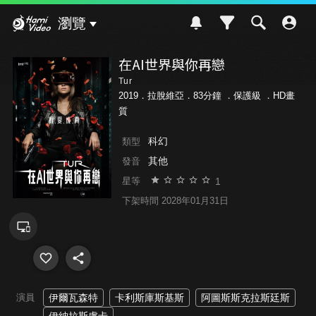
Hami Video
瀏覽
在AI世界與你再戀
Tur
2019．拉脫維亞．83分鐘 ．
保護級
．HD畫
質
科幻
類型
其他
發音
1
星等
下架時間 2028年01月31日
演員
伊爾瓦森特
卡利斯庫斯基斯
阿圖斯斯克拉斯廷斯