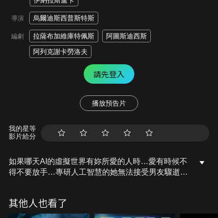
伊納拉斯盧卡
烏爾迪斯西普斯特斯
導演
拉薩布加維庫特佩斯
阿圖斯迪西斯
編劇
阿列克謝卡勞洛夫
請先登入
播放預告片
我的星等
影片給分
如果哪天AI的虛擬世界有妳所愛的人時…愛有時候不
得不要放手…專研人工智慧的她無法接受男友驟逝，
無法成眠時發現了一款AI軟體能將真實世界和虛擬世
界無縫集成，如此一來便可以輕易沉浸在已故戀人的
其他人也看了
永恆之愛中，然而，愛上她的資安專家是要採取行動
讓公司順利上市或是拯救她回到現實世界？