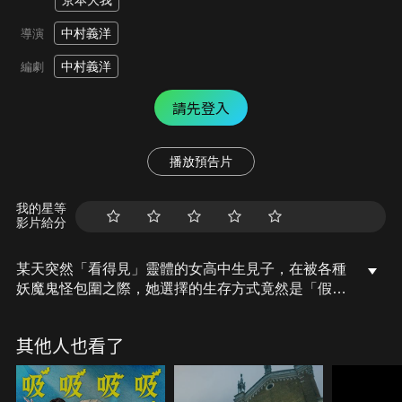
京本大我
中村義洋
導演
中村義洋
編劇
請先登入
播放預告片
我的星等
影片給分
某天突然「看得見」靈體的女高中生見子，在被各種
妖魔鬼怪包圍之際，她選擇的生存方式竟然是「假裝
看不見」。就連好友小華被死去親友的靈體附身，或
是隔壁班同學幽里亞識穿她有陰陽眼，見子也只能選
其他人也看了
擇徹底無視！就在這時，班導開始休產假，改由遠野
老師代課。不知為何神秘的靈體糾纏上了遠野，甚至
使得小華昏倒。於是，見子不惜與幽里亞、昭斗一同