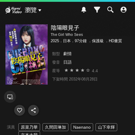
Hami Video
瀏覽
陰陽眼見子
The Girl Who Sees
2025．日本．97分鐘 ．
保護級
．HD畫質
劇情
類型
日語
發音
4.4
星等
下架時間 2032年08月28日
演員
原菜乃華
久間田琳加
Naenano
山下幸輝