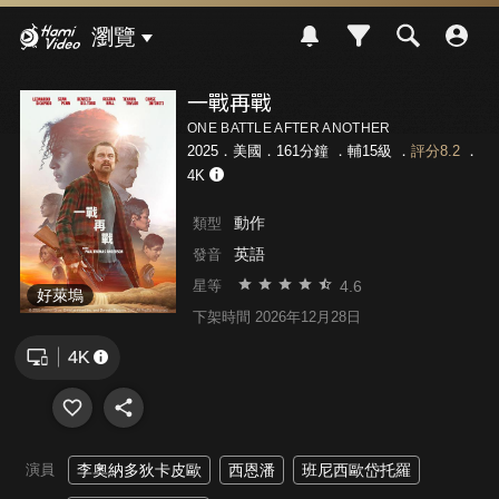
Hami Video
瀏覽
一戰再戰
ONE BATTLE AFTER ANOTHER
2025．美國．161分鐘 ．
輔15級
．
評分8.2
．
4K
動作
類型
英語
發音
4.6
星等
好萊塢
下架時間 2026年12月28日
演員
李奧納多狄卡皮歐
西恩潘
班尼西歐岱托羅