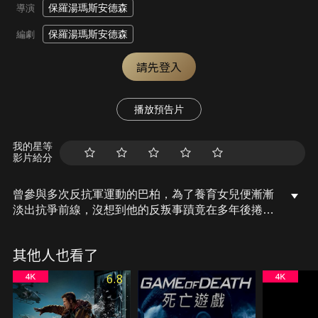
保羅湯瑪斯安德森
導演
保羅湯瑪斯安德森
編劇
請先登入
播放預告片
我的星等
影片給分
曾參與多次反抗軍運動的巴柏，為了養育女兒便漸漸
淡出抗爭前線，沒想到他的反叛事蹟竟在多年後捲土
重來，軍人史蒂芬在16年後突然找上門來，大動作展
開搜捕巴柏的女兒。巴柏在無路可退的絕境下，只好
其他人也看了
聯絡過去的革命夥伴，並與女兒的老師一同展開拯救
女兒的計畫。本片入圍第98屆奧斯卡金像獎13項提名
6.8
(最佳影片、導演、男主角、男、女配角、改編劇
本、攝影、選角導演、原創配樂、攝影影片、剪輯、