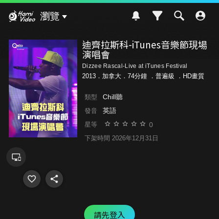
Hami Video
瀏覽
迪齊拉斯科-iTunes音樂節現場
演唱會
Dizzee Rascal-Live at iTunes Festival
2013．加拿大．74分鐘 ．
普遍級
．HD畫質
Chill聽
類型
英語
發音
0
星等
下架時間 2026年12月31日
請先登入