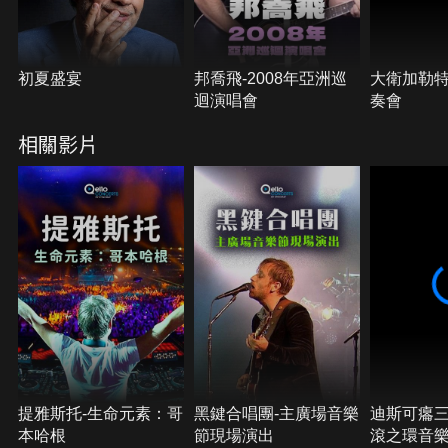
初夏盛宴
邦喬飛-2008年亞洲巡
大衛加勒特
迴演唱會
奏會
相關影片
提雅斯托-生命元素：哥
黑鍵合唱團-主廣場音樂
迪斯可癟三-
本哈根
節現場演出
滾之環音