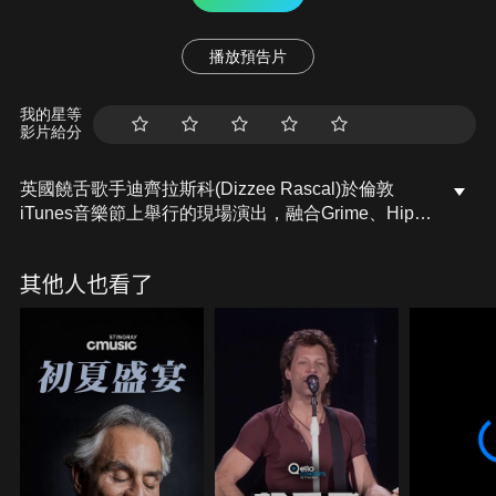
播放預告片
我的星等
影片給分
英國饒舌歌手迪齊拉斯科(Dizzee Rascal)於倫敦
iTunes音樂節上舉行的現場演出，融合Grime、Hip-
Hop和電子舞曲等元素，演出包括《Bonkers》、
《Dance wiv Me》和《Holiday》等熱門曲目，並以
其他人也看了
強烈的節奏和感染力十足的表現，將現場氣氛推向高
潮。他與觀眾的互動充滿活力，將派對氛圍帶入每一
首歌中，令全場熱情高漲。展示其作為Grime界代表
人物的影響力。