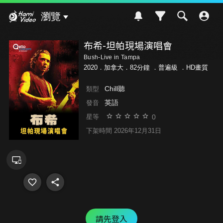
Hami Video
瀏覽
布希-坦帕現場演唱會
Bush-Live in Tampa
2020．加拿大．82分鐘 ．
普遍級
．HD畫質
Chill聽
類型
英語
發音
0
星等
下架時間 2026年12月31日
請先登入