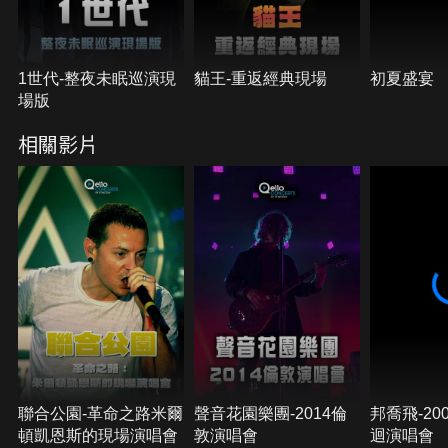
1世代-整夜未眠巡演現
貓王-重返經典現場
初夏盛宴
場版
相關影片
聯合公園-革命之路米爾
聲音花園樂團-2014倫
邦喬飛-20
頓凱恩斯的現場演唱會
敦演唱會
迴演唱會