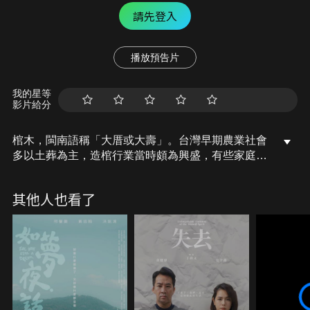
請先登入
播放預告片
我的星等
影片給分
棺木，閩南語稱「大厝或大壽」。台灣早期農業社會
多以土葬為主，造棺行業當時頗為興盛，有些家庭因
生計考量會送孩子去當學徒。影片中的師傅自小拜師
學藝，學徒生活艱辛，天未亮就得起床準備，到晚上
其他人也看了
11點後才能休息，對一個10多歲孩子實屬不易。師傅
們秉持老師傅手把手教工夫，存善念「蓋」人們生命
旅途最終的「大厝」。