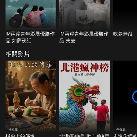
IM兩岸青年影展優勝作
IM兩岸青年影展優勝作
吹夢無蹤
品-如夢夜話
品-失去
相關影片
全6集
全5集
指尖上的傳承
北港瘋神榜_歐吉桑A青
走進你們