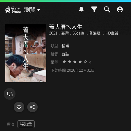
Hami Video
瀏覽
蓋大厝ㄟ人生
2021．臺灣．35分鐘 ．
普遍級
．HD畫質
精選
類型
台語
發音
4
星等
下架時間 2026年12月31日
張淑華
導演