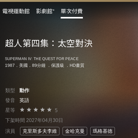
電視運動館
影劇館⁺
單次付費
超人第四集：太空對決
SUPERMAN IV: THE QUEST FOR PEACE
1987．美國．89分鐘 ．
保護級
．HD畫質
類型
動作
發音
英語
星等
5
下架時間 2027年04月30日
演員
克里斯多夫李維
金哈克曼
瑪格基德