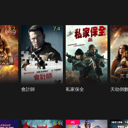
8.2
7.4
會計師
私家保全
天劫倒
6.4