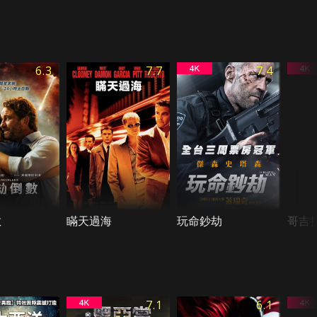
6.3
7.7
7.4
數
瞞天過海
玩命鈔劫
哥吉拉
7.1
6.1