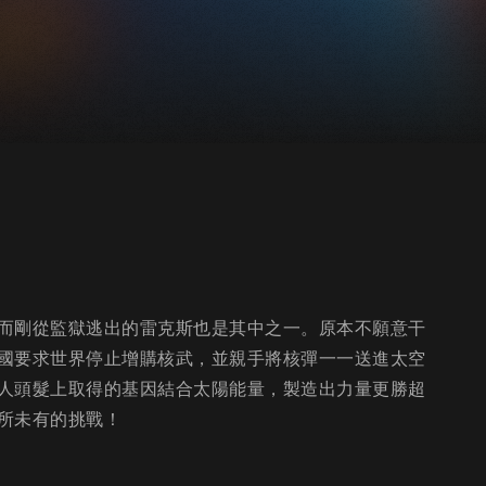
而剛從監獄逃出的雷克斯也是其中之一。原本不願意干
國要求世界停止增購核武，並親手將核彈一一送進太空
人頭髮上取得的基因結合太陽能量，製造出力量更勝超
所未有的挑戰！