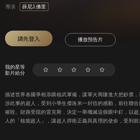
導演
薛尼J.佛里
請先登入
播放預告片
我的星等
影片給分
描述世界各國爭相添購核武軍備，讓軍火商賺進大把鈔票，
涉此事的超人，受到小學生傑洛米一封信的感動，前往聯合
摧毀。財路受阻的雷克斯，決定一舉殲滅這個眼中釘，以超
人的「核能超人」，讓超人捍衛正義與真理的使命，受到前