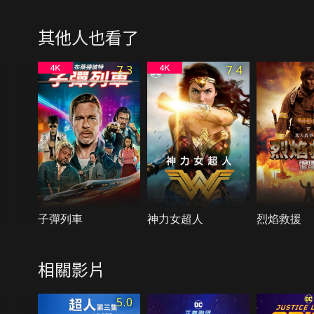
其他人也看了
7.3
7.4
子彈列車
神力女超人
烈焰救援
相關影片
5.0