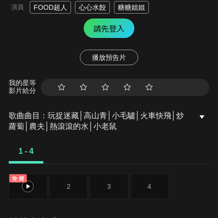
演員
FOOD超人
心心水餃
糖糖姐姐
請先登入
播放預告片
我的星等
影片給分
歌曲曲目：玩捉迷藏│高山青│小毛驢│火車快飛│炒
蘿蔔│農夫│熱滾滾的水│小老鼠
1 - 4
免費
1
2
3
4