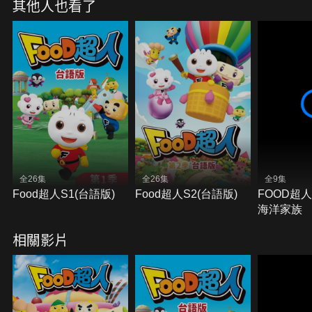
其他人也看了
全26集
全26集
全9集
Food超人S1(台語版)
Food超人S2(台語版)
FOOD超
海洋家族
相關影片