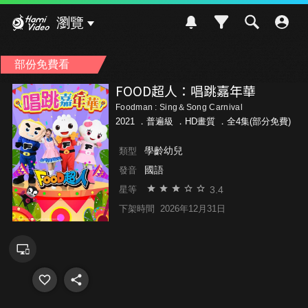
Hami Video
瀏覽
部份免費看
FOOD超人：唱跳嘉年華
Foodman : Sing＆Song Carnival
2021 ．
普遍級
．HD畫質 ．全4集(部分免費)
學齡幼兒
類型
國語
發音
3.4
星等
下架時間
2026年12月31日