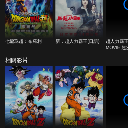
七龍珠超：布羅利
新．超人力霸王(日語)
超人力霸王
MOVIE 
戰！光與
相關影片
6.7
6.6