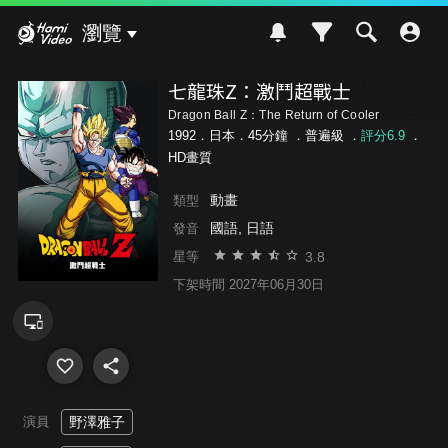
Hami Video
瀏覽
七龍珠Z：激鬥超戰士
Dragon Ball Z：The Return of Cooler
1992．日本．45分鐘 ．
普遍級
．
評分6.9
．
HD畫質
動畫
類型
國語, 日語
發音
3.8
星等
下架時間 2027年06月30日
演員
野澤雅子