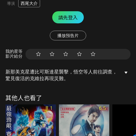
西尾大介
導演
請先登入
播放預告片
我的星等
影片給分
新那美克星遭比可斯達星襲擊，悟空等人前往調查，
驚見復活的克維拉再現災難。
其他人也看了
8.1
6.5