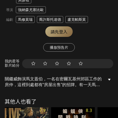
吳彥祖
強納森尤塞比歐
導演
馬修莫瑞
喬許斯托達德
盧克帕斯莫
編劇
請先登入
播放預告片
我的星等
影片給分
關繼威飾演馬文蓋伯，一名在密爾瓦基州郊區工作的
房仲，這裡到處都有“房屋出售”的招牌。有一天馬文
蓋伯突然收到一封來自蘿絲的緋紅色信封，蘿絲曾經
是被他拋棄等死的搭檔，所以她對他超級不爽。現
其他人也看了
在，馬文被迫重新回到一個無情殺手的世界，充滿了
雙重背叛，就連開放看屋活動都變成致命戰場。當他
7.9
8.3
脾氣火爆的犯罪集團老大兄弟納克魯斯派出手下追捕