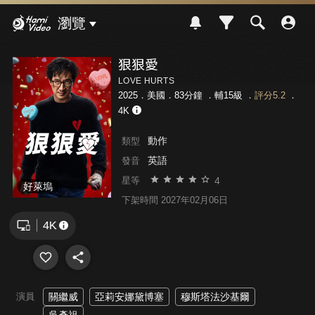
Hami Video
瀏覽
狠狠愛
LOVE HURTS
2025．美國．83分鐘 ．
輔15級
．
評分5.2
．
4K
動作
類型
英語
發音
4
星等
好萊塢
下架時間 2027年02月06日
演員
關繼威
亞莉安娜黛博塞
穆斯塔法沙基爾