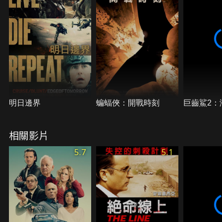
他，馬文就必須面對一直糾纏著他的選擇，以及他從
未真正逃離的過去。
明日邊界
蝙蝠俠：開戰時刻
巨齒鯊2：
相關影片
5.7
5.1