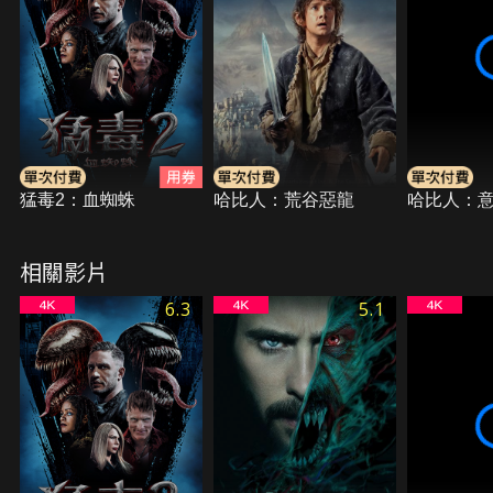
猛毒2：血蜘蛛
哈比人：荒谷惡龍
哈比人：
相關影片
6.3
5.1