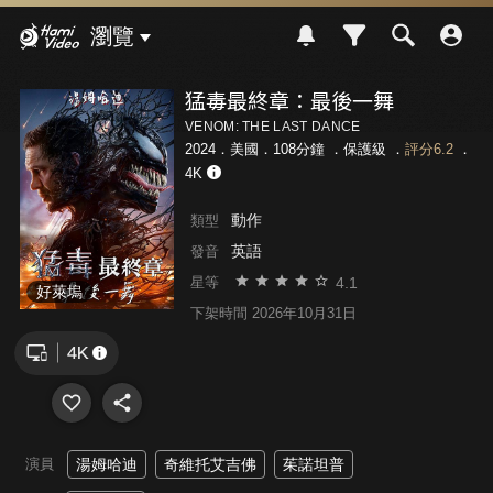
Hami Video
瀏覽
猛毒最終章：最後一舞
VENOM: THE LAST DANCE
2024．美國．108分鐘 ．
保護級
．
評分6.2
．
4K
動作
類型
英語
發音
4.1
星等
好萊塢
下架時間 2026年10月31日
演員
湯姆哈迪
奇維托艾吉佛
茱諾坦普