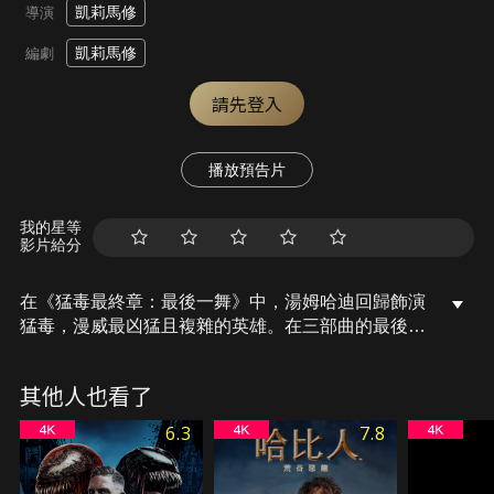
凱莉馬修
導演
凱莉馬修
編劇
請先登入
播放預告片
我的星等
影片給分
在《猛毒最終章：最後一舞》中，湯姆哈迪回歸飾演
猛毒，漫威最凶猛且複雜的英雄。在三部曲的最後一
章中，艾迪和猛毒走上逃亡之路，被兩邊陣營同時追
殺。在最後關頭，猛毒和艾迪雙人組必須做出令人心
其他人也看了
痛的抉擇。
6.3
7.8