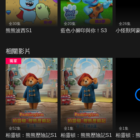
全30集
全20集
全26集
熊熊波西S1
藍色小腳印與你！S3
小怪獸阿蒙
相關影片
全52集
全1集
全1集
柏靈頓：熊熊歷險記S1
柏靈頓：熊熊歷險記S1
柏靈頓：熊