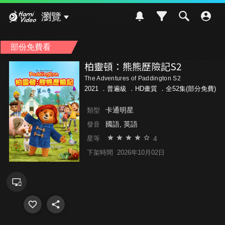
Hami Video
瀏覽
部份免費看
柏靈頓：熊熊歷險記S2
The Adventures of Paddington S2
2021 ．
普遍級
．HD畫質 ．全52集(部分免費)
卡通明星
類型
國語, 英語
發音
4
星等
下架時間
2026年10月02日