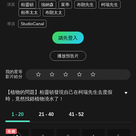
演員
柏靈頓
強納森
茱蒂
布朗先生
柯瑞先生
柏蒂太太
布朗太太
StudioCanal
導演
請先登入
播放預告片
我的星等
影片給分
【植物的問題】柏靈頓發現自己在柯瑞先生去度假
時，竟然找錯植物澆水了！
1 - 20
21 - 40
41 - 52
免費