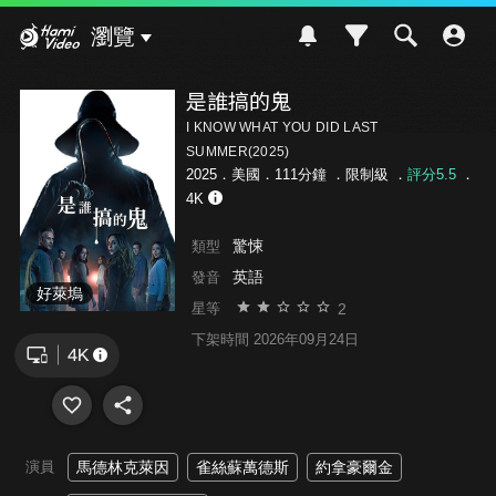
Hami Video
瀏覽
是誰搞的鬼
I KNOW WHAT YOU DID LAST
SUMMER(2025)
2025．美國．111分鐘 ．
限制級
．
評分5.5
．
4K
驚悚
類型
英語
發音
好萊塢
2
星等
下架時間 2026年09月24日
演員
馬德林克萊因
雀絲蘇萬德斯
約拿豪爾金