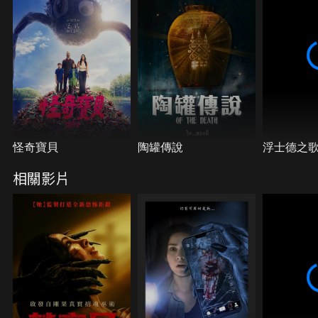
怪奇寶貝
陶罐傳說
浮士德之
相關影片