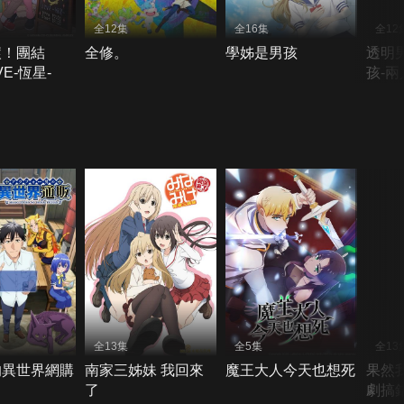
全12集
全16集
全12
滾！團結
全修。
學姊是男孩
透明
IVE-恆星-
孩-
夫妻
全13集
全5集
全13
的異世界網購
南家三姊妹 我回來
魔王大人今天也想死
果然
了
劇搞