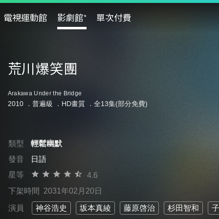
電視運動館
影劇館⁺
單次付費
荒川爆笑團
Arakawa Under the Bridge
2010 ．
普遍級
．HD畫質 ．全13集(部分免費)
類型
輕鬆幽默
發音
日語
星等
4.6
下架時間
2031年02月20日
演員
神谷浩史
坂本真綾
藤原啓治
杉田智和