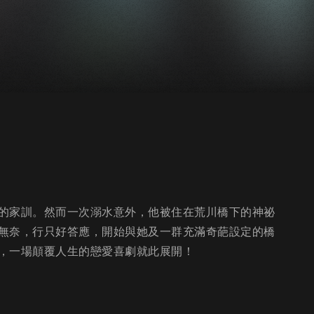
的家訓。然而一次溺水意外，他被住在荒川橋下的神祕
無奈，行只好答應，開始與她及一群充滿奇葩設定的橋
，一場顛覆人生的戀愛喜劇就此展開！