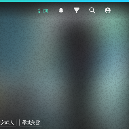
訂閱
子安武人
澤城美雪