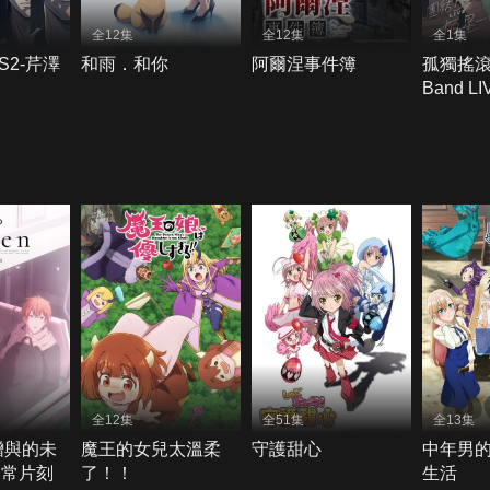
全12集
全12集
全1集
2-芹澤
和雨．和你
阿爾涅事件簿
孤獨搖
Band L
全12集
全51集
全13集
被贈與的未
魔王的女兒太溫柔
守護甜心
中年男
日常片刻
了！！
生活