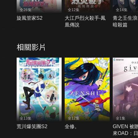
全26集
全12集
全14集
旋風管家S2
大江戶烈火殺手-鳳
青之壬生浪S
凰傳說
暗殺篇
相關影片
全13集
全12集
全1集
荒川爆笑團S2
全修。
GIVEN 
來OAD：