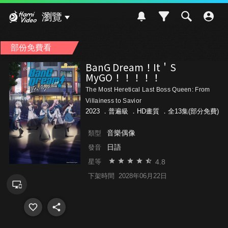
Hami Video
瀏覽
部份免費看
BanG Dream！It＇S
MyGO！！！！！
The Most Heretical Last Boss Queen: From
Villainess to Savior
2023 ．
普遍級
．HD畫質 ．全13集(部分免費)
音樂偶像
類型
日語
發音
4.8
星等
下架時間
2028年06月22日