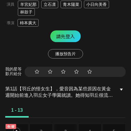
演員
羊宮妃那
立石凛
青木陽菜
小日向美香
林鼓子
柿本廣大
導演
請先登入
播放預告片
我的星等
影片給分
第1話【羽丘的怪女生】，愛音因為某些原因在黃金
週開始前進入羽丘女子學園就讀。她得知羽丘很流行
組樂團後急著尋找組樂團的成員。而她邀請「羽丘的
怪女生」燈組樂團後……。
1 - 13
免費