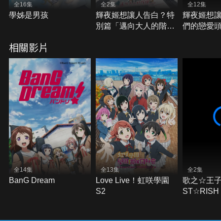
全16集
全2集
全12集
學姊是男孩
輝夜姬想讓人告白？特
輝夜姬想讓
別篇「邁向大人的階
們的戀愛
梯」
相關影片
全14集
全13集
全2集
BanG Dream
Love Live！虹咲學園
歌之☆王子
S2
ST☆RISH
程的起點