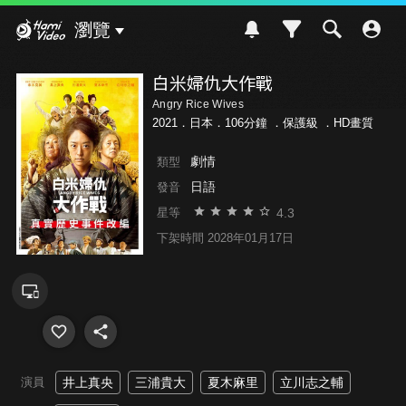
Hami Video
瀏覽
白米婦仇大作戰
Angry Rice Wives
2021．日本．106分鐘 ．
保護級
．HD畫質
劇情
類型
日語
發音
4.3
星等
下架時間 2028年01月17日
演員
井上真央
三浦貴大
夏木麻里
立川志之輔