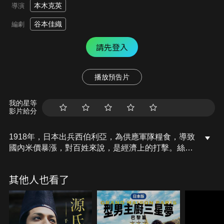
本木克英
導演
谷本佳織
編劇
請先登入
播放預告片
我的星等
影片給分
1918年，日本出兵西伯利亞，為供應軍隊糧食，導致
國內米價暴漲，對百姓來說，是經濟上的打擊。絲是
一名漁夫的妻子，跟村裡其他婦女一樣，她們都在丈
夫外出工作時，勤儉持家。婦女們發出訴求：「別把
其他人也看了
大米送走！」，但富商及當權者根本充耳不聞。絕望
的婦女們於是發起了一場空前絕後的騷動，很快就傳
遍全國。