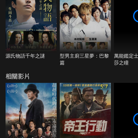
源氏物語千年之謎
型男主廚三星夢：巴黎
萬能鑑定士
篇
莎之瞳
相關影片
5.7