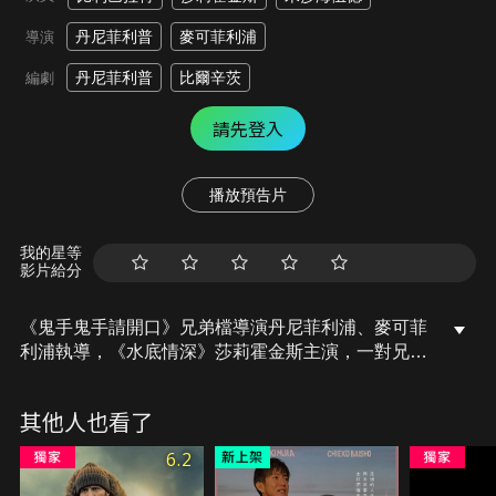
丹尼菲利普
麥可菲利浦
導演
丹尼菲利普
比爾辛茨
編劇
請先登入
播放預告片
我的星等
影片給分
《鬼手鬼手請開口》兄弟檔導演丹尼菲利浦、麥可菲
利浦執導，《水底情深》莎莉霍金斯主演，一對兄妹
搬到新的寄宿家庭，卻發現令人毛骨悚然的邪惡儀
式。
其他人也看了
6.2