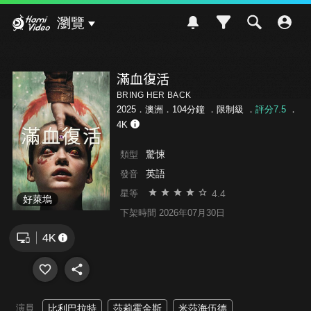
Hami Video
瀏覽
滿血復活
BRING HER BACK
2025．澳洲．104分鐘 ．
限制級
．
評分7.5
．
4K
驚悚
類型
英語
發音
4.4
星等
好萊塢
下架時間 2026年07月30日
演員
比利巴拉特
莎莉霍金斯
米莎海伍德