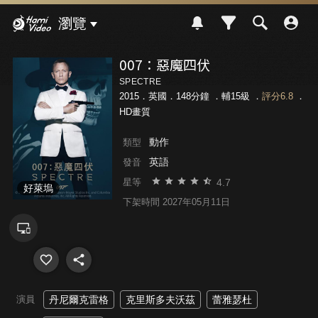
Hami Video
瀏覽
007：惡魔四伏
SPECTRE
2015．英國．148分鐘 ．
輔15級
．
評分6.8
．
HD畫質
動作
類型
英語
發音
4.7
星等
好萊塢
下架時間 2027年05月11日
演員
丹尼爾克雷格
克里斯多夫沃茲
蕾雅瑟杜