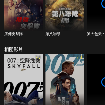
雇傭突擊隊
第八聯隊
膽大包天
相關影片
7.8
7.4