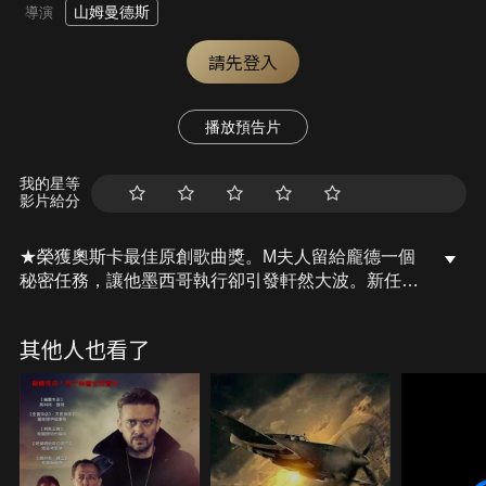
山姆曼德斯
導演
請先登入
播放預告片
我的星等
影片給分
★榮獲奧斯卡最佳原創歌曲獎。M夫人留給龐德一個
秘密任務，讓他墨西哥執行卻引發軒然大波。新任的
聯合安全局局長麥斯登比(安德魯史考特 飾)要求M(雷
夫范恩斯 飾)終止007計畫。發覺事有蹊翹的龐德，決
其他人也看了
定私自行動前往羅馬展開調查，國際罪犯席亞拉的妻
子露西亞透露秘密組織惡魔黨的集會地點，而在惡魔
黨昔日成員懷特博士的指示，龐德找到了懷特博士的
女兒瑪德琳希望能解開惡魔黨的線索，以揭開惡魔黨
的恐怖真相…。