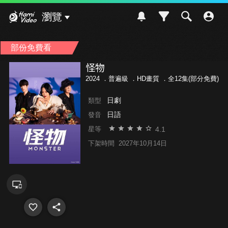
Hami Video
瀏覽
部份免費看
怪物
2024 ．
普遍級
．HD畫質 ．全12集(部分免費)
日劇
類型
日語
發音
4.1
星等
下架時間
2027年10月14日