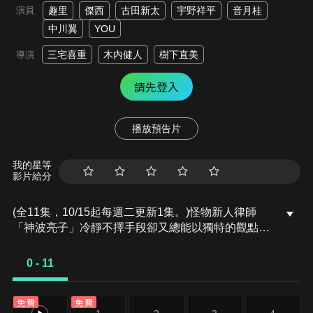
演員
趣里
傑西
古田新太
宇野祥平
音月桂
中川翼
YOU
三宅喜重
木内健人
樹下直美
導演
請先登入
播放預告片
我的星等
影片給分
(全11集，10/15起每週二更新1集。)怪物新人律師
「神波亮子」冷靜不擇手段卻又總能以獨特的觀點看
透事物的本質，將法庭勝敗視為遊戲，一次次揭發人
性深處如怪物般的黑暗面。
0 - 11
免費
免費