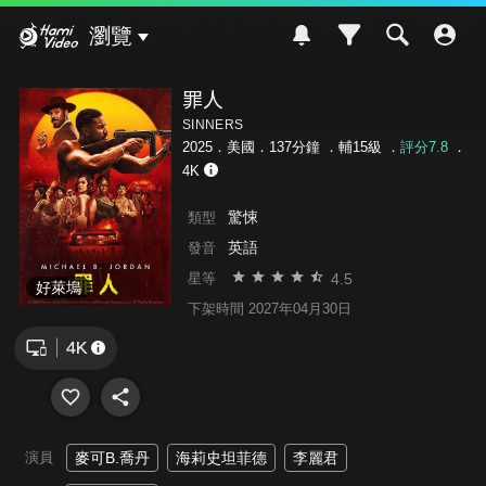
Hami Video
瀏覽
罪人
SINNERS
2025．美國．137分鐘 ．
輔15級
．
評分7.8
．
4K
驚悚
類型
英語
發音
4.5
星等
好萊塢
下架時間 2027年04月30日
演員
麥可B.喬丹
海莉史坦菲德
李麗君