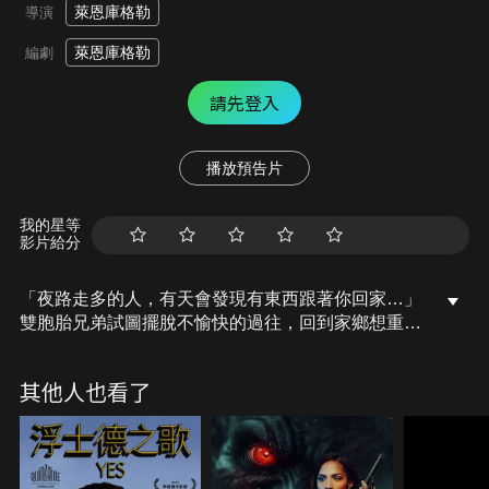
萊恩庫格勒
導演
萊恩庫格勒
編劇
請先登入
播放預告片
我的星等
影片給分
「夜路走多的人，有天會發現有東西跟著你回家…」
雙胞胎兄弟試圖擺脫不愉快的過往，回到家鄉想重新
開始，但卻發現更為恐怖的邪惡勢力正等待著他們的
回歸…本片以16項提名創下第98屆奧斯卡金像獎入圍
其他人也看了
紀錄 (最佳影片、導演、男主角、男、女配角、原創
劇本、攝影、選角導演、原創歌曲、原創音樂、影片
剪輯、視覺效果、音效、美術設計、服裝設計、妝髮
設計)。