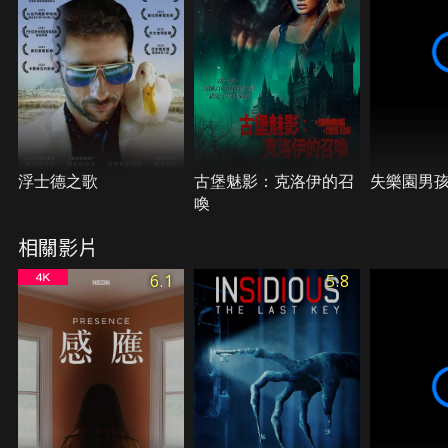
浮士德之歌
古堡魅影：克洛伊的召
失樂園男
喚
相關影片
6.1
5.8